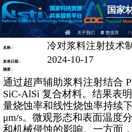
国家
Mate
National
关于我们
数据库
冷对浆料注射技术制备的
名称 :
2024-10-17
发表日期 :
摘要 :
通过超声辅助浆料注射结合 PIP
SiC-AlSi 复合材料。结果表明
量烧蚀率和线性烧蚀率持续下降，最小
μm/s。微观形态和表面温
和机械侵蚀的影响。一方面