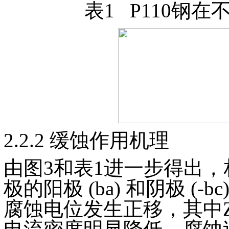
表1 P110钢
2.2.2 缓蚀作用机理
由图3和表1进一步得出，
极的阳极 (ba) 和阴极 (
腐蚀电位发生正移，其中Z