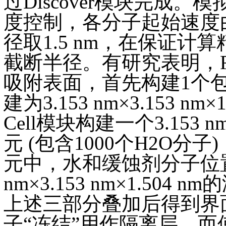
过Discover模块完成。模
度控制，各分子起始速度由Ma
径取1.5 nm，在保证
截断半径。有研究表明，Fe(
吸附表面，首先构建1个包
建为3.153 nm×3.153 
Cell模块构建一个3.153 n
元 (包含1000个H2O
元中，水和缓蚀剂分子位置
nm×3.153 nm×1.50
上述三部分叠加后得到界
子“冻结”用作隔离层，