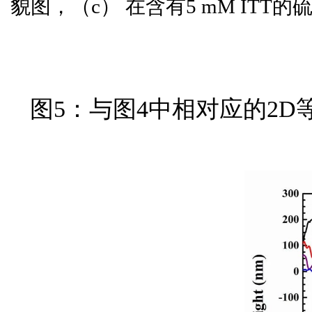
貌图，（c） 在含有5 mM ITT
图5：与图4中相对应的2D