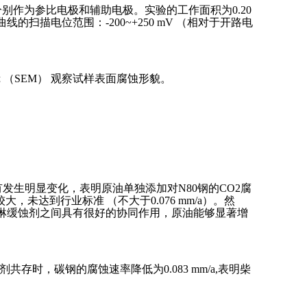
极分别作为参比电极和辅助电极。实验的工作面积为0.20
线的扫描电位范围：-200~+250 mV （相对于开路电
描电镜 （SEM） 观察试样表面腐蚀形貌。
,并没有发生明显变化，表明原油单独添加对N80钢的CO2腐
大，未达到行业标准 （不大于0.076 mm/a）。然
咪唑啉缓蚀剂之间具有很好的协同作用，原油能够显著增
，碳钢的腐蚀速率降低为0.083 mm/a,表明柴