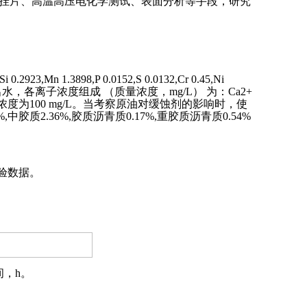
重挂片、高温高压电化学测试、表面分析等手段，研究
98,P 0.0152,S 0.0132,Cr 0.45,Ni
O2采出水，各离子浓度组成 （质量浓度，mg/L） 为：Ca2+
唑啉[20],添加浓度为100 mg/L。当考察原油对缓蚀剂的影响时，使
胶质2.36%,胶质沥青质0.17%,重胶质沥青质0.54%
实验数据。
间，h。