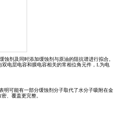
加缓蚀剂及同时添加缓蚀剂与原油的阻抗谱进行拟合。
别为与双电层电容和膜电容相关的常相位角元件，L为电
，表明可能有一部分缓蚀剂分子取代了水分子吸附在金
致密、覆盖更完整。