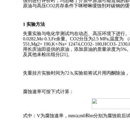
蚀剂进行评价时，均忽略了介质中原油可能造成的影
原油与高压CO2共存条件下咪唑啉缓蚀剂对碳钢的
1 实验方法
失重实验与电化学测试均在动态、高压环境下进行。材质为N80钢，其主要
0.0282,Mo 0.3,Fe余量。CO2分压为2.5 MP
551,Mg2+ 190,K+/Na+ 12474,CO32- 180,
用长庆油田提供的原油，添加原油的质量浓度为5%。使用的原油
及其他未检出组分[21]。
失重挂片实验时间为72 h,实验前将试片用丙酮除油
腐蚀速率可按下式计算：
式中：V为腐蚀速率，mm/a;m0和m分别为腐蚀前后试片