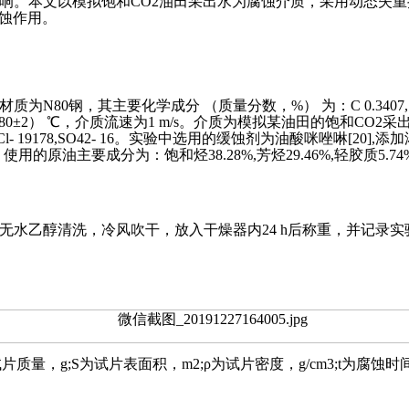
响。本文以模拟饱和CO2油田采出水为腐蚀介质，采用动态失
缓蚀作用。
化学成分 （质量分数，%） 为：C 0.3407,Si 0.2923,Mn 1.38
a,温度为 （80±2） ℃，介质流速为1 m/s。介质为模拟某油田的饱和C
HCO3- 2330,Cl- 19178,SO42- 16。实验中选用的缓蚀剂为油酸咪
主要成分为：饱和烃38.28%,芳烃29.46%,轻胶质5.74%,中
，无水乙醇清洗，冷风吹干，放入干燥器内24 h后称重，并记录
质量，g;S为试片表面积，m2;ρ为试片密度，g/cm3;t为腐蚀时