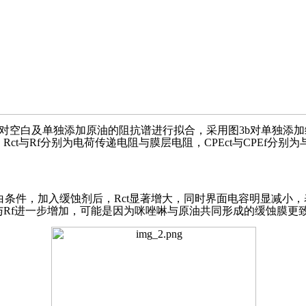
路对空白及单独添加原油的阻抗谱进行拟合，采用图3b对单独添
Rct与Rf分别为电荷传递电阻与膜层电阻，CPEct与CPEf分
白条件，加入缓蚀剂后，Rct显著增大，同时界面电容明显减小
与Rf进一步增加，可能是因为咪唑啉与原油共同形成的缓蚀膜更