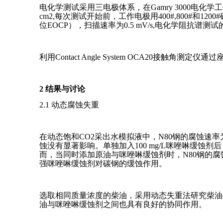
电化学测试采用三电极体系，在Gamry 3000电化学
cm2,每次测试开始前，工作电极用400#,800#和1
位EOCP），扫描速率为0.5 mV/s,电化学阻抗谱测试的
利用Contact Angle System OCA20接触
2 结果与讨论
2.1 动态腐蚀失重
在动态饱和CO2采出水模拟液中，N80钢的腐蚀速率为10
蚀没有显著影响。单独加入100 mg/L咪唑啉缓蚀剂后，
而，当同时添加原油与咪唑啉缓蚀剂时，N80钢的腐蚀
强咪唑啉缓蚀剂对碳钢的缓蚀作用。
选取相同质量浓度的柴油，采用动态失重法研究柴油与
油与咪唑啉缓蚀剂之间也具有良好的协同作用。