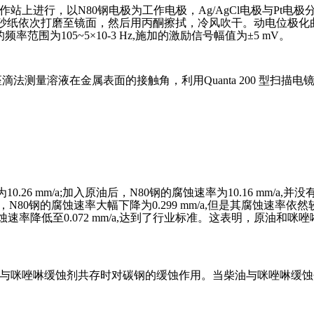
工作站上进行，以N80钢电极为工作电极，Ag/AgCl电极与Pt电
200#砂纸依次打磨至镜面，然后用丙酮擦拭，冷风吹干。动电位极化曲
频率范围为105~5×10-3 Hz,施加的激励信号幅值为±5 mV。
角测定仪通过座滴法测量溶液在金属表面的接触角，利用Quanta 200 型扫
.26 mm/a;加入原油后，N80钢的腐蚀速率为10.16 mm/a
N80钢的腐蚀速率大幅下降为0.299 mm/a,但是其腐蚀速率依然较
速率降低至0.072 mm/a,达到了行业标准。这表明，原油和
咪唑啉缓蚀剂共存时对碳钢的缓蚀作用。当柴油与咪唑啉缓蚀剂共存时