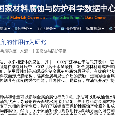
国家材料腐蚀与防护科学数据中
Materials Corrosion
Data Center
tional
and Protection Scientific
据库
分中心
行业服务
服务案例
标准规范
蚀剂的作用行为研究
兵,郭兴蓬
来源：中国腐蚀与防护学报
原油、水多相流体的腐蚀。其中，CO2广泛存在于油气开发中，
蚀，但是在潮湿环境中，CO2可溶于水呈酸性，对金属材料造成严重的
,8]。使用缓蚀剂是减缓或抑制金属材料腐蚀最灵活、有效的方
料表面形成膜结构，隔离金属与腐蚀介质的接触，进而减缓金属的腐
剂具有优良的缓蚀性能，且毒性低、易降解，在油气开发抑制CO2
种类和含量可以影响金属的腐蚀行为[14]。原油可以形成油包
状液，导致钢铁表面被水润湿[15,16]。关于原油对金属材料CO
水相的化学性质，影响了碳钢表面保护性腐蚀产物膜的形成，从而对碳
局部腐蚀。然而，关于原油对缓蚀剂作用行为影响方面的研究却