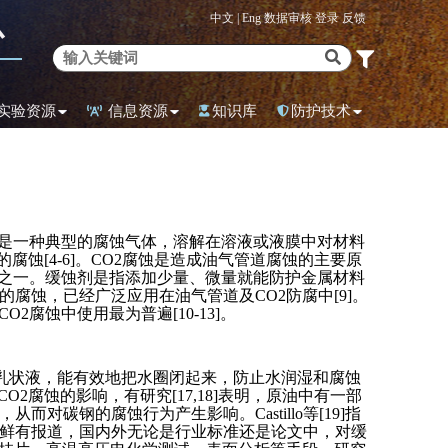
中文 |
Eng
数据审核
登录
反馈
心
实验资源
信息资源
知识库
防护技术
它是一种典型的腐蚀气体，溶解在溶液或液膜中对材料
腐蚀[4-6]。CO2腐蚀是造成油气管道腐蚀的主要原
法之一。缓蚀剂是指添加少量、微量就能防护金属材料
蚀，已经广泛应用在油气管道及CO2防腐中[9]。
腐蚀中使用最为普遍[10-13]。
水乳状液，能有效地把水圈闭起来，防止水润湿和腐蚀
2腐蚀的影响，有研究[17,18]表明，原油中有一部
钢的腐蚀行为产生影响。Castillo等[19]指
鲜有报道，国内外无论是行业标准还是论文中，对缓