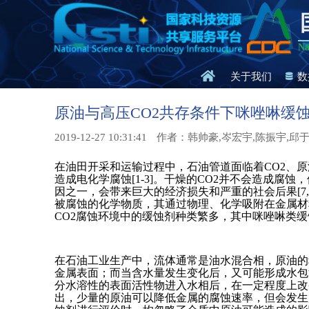
Na
关于我们
数
原油与高压CO2共存条件下咪唑啉缓
2019-12-27 10:31:41
作者：韩帅豪,岑宏宇,陈振宇,邱于
在油田开采和运输过程中，石油管道面临着CO2、
造成电化学腐蚀[1-3]。干燥的CO2并不会造成腐
因之一，会带来巨大的经济损失和严重的社会后果[7
被腐蚀的化学物质，其通过物理、化学吸附在金属材
CO2腐蚀环境中的缓蚀剂种类繁多，其中咪唑啉类缓蚀
在石油工业生产中，流体通常是油水混合相，原油的
金属表面；而当含水量发生变化后，又可能形成水包油乳
分水溶性的表面活性物进入水相后，在一定程度上改变了
出，少量的原油可以降低金属的腐蚀速率，但会发生