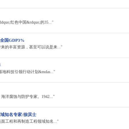
红色中国&rdquo;的35..."
全国GDP3%
的丰富资源，甚至可以说是来..."
群
基地科技引领行动计划&mdas..."
-）海洋腐蚀与防护专家。1942..."
域知名专家:徐滨士
、表面工程和再制造工程领域知名..."