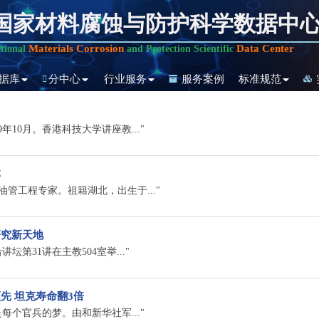
国家材料腐蚀与防护科学数据中
Materials Corrosion
Data Center
tional
and Protection Scientific
据库
分中心
行业服务
服务案例
标准规范
年10月。香港科技大学讲座教..."
林
石油管工程专家。祖籍湖北，出生于..."
研究新天地
坛第31讲在主教504室举..."
先 坦克寿命翻3倍
个官兵的梦。由和新华社军..."