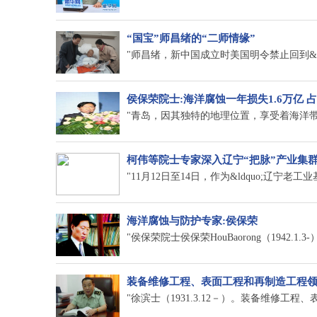
“国宝”师昌绪的“二师情缘”
"师昌绪，新中国成立时美国明令禁止回到&ldquo;
侯保荣院士:海洋腐蚀一年损失1.6万亿 占
"青岛，因其独特的地理位置，享受着海洋带来
柯伟等院士专家深入辽宁“把脉”产业集
"11月12日至14日，作为&ldquo;辽宁老工业
海洋腐蚀与防护专家:侯保荣
"侯保荣院士侯保荣HouBaorong（1942.1.3
装备维修工程、表面工程和再制造工程领
"徐滨士（1931.3.12－）。装备维修工程