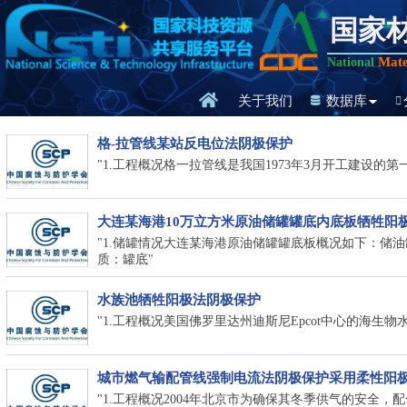
国家
Mate
National
关于我们
数据库
格-拉管线某站反电位法阴极保护
"1.工程概况格一拉管线是我国1973年3月开工建设
大连某海港10万立方米原油储罐罐底内底板牺牲阳
"1.储罐情况大连某海港原油储罐罐底板概况如下：储油罐
质：罐底"
水族池牺牲阳极法阴极保护
"1.工程概况美国佛罗里达州迪斯尼Epcot中心的海生
城市燃气输配管线强制电流法阴极保护采用柔性阳
"1.工程概况2004年北京市为确保其冬季供气的安