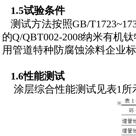
1.5
试验条件
测试方法按
照
GB/T1723~17
的
Q/QBT002-200
8
纳米有机钛
用管道特种防腐蚀涂料企业
1.6
性能测试
涂层综合性能测试见
表
1所