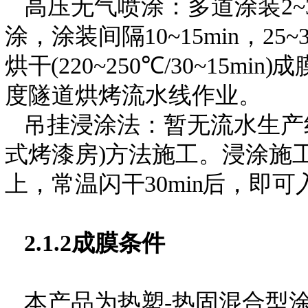
高压无气喷涂：多道涂装2~
涂，涂装间
隔
10~15min，
烘
干
(220~250℃/30~15min
)
成
度隧道烘烤流水线作业。
吊挂浸涂法：暂无流水生产
式烤漆房
)
方法施工。浸涂施
上，常温闪
干
30mi
n
后，即可
2.1.2成
膜条件
本产品为热塑-热固混合型