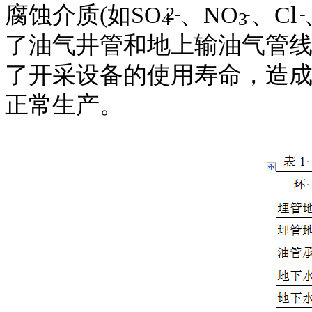
腐蚀介质(如SO
、NO
、Cl
2
-
-
-
4
3
了油气井管和地上输油气管
了开采设备的使用寿命，造
正常生产。