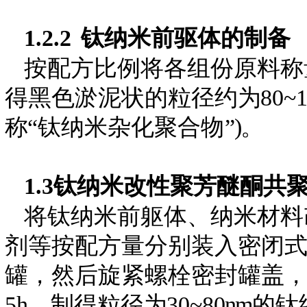
1.2.2
钛纳米前驱体的制备
按配方比例将各组份原料称
得黑色淤泥状的粒径约
为
80~
称
“钛纳米杂化聚合
物
”)。
1.3
钛纳米改性聚芳醚酮共
将钛纳米前躯体、纳米材料
剂等按配方量分别装入密闭
罐，然后旋紧螺栓密封罐盖，
5h
，
制得粒径
为
30~8
0n
m
的钛