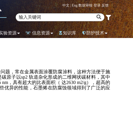
中文 |
Eng
数据审核
登录
反馈
心
实验资源
信息资源
知识库
防护技术
一问题，常在金属表面涂覆防腐涂料，这种方法便于施
原子以sp2 轨道杂化形成的二维网状碳材料，其中
m，具有超大的比表面积（ 达2630 m2/g），超高的
））。凭借这些优异的性能，石墨烯在防腐蚀领域得到了广泛的应