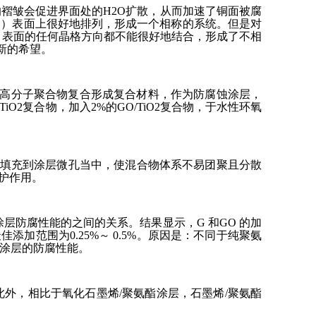
成的褶皱会促进界面处的H2O扩散，从而加速了铜面被腐
Cu（111）表面上很好地排列，形成一个相称的系统。但是对
100） 表面的任何晶格方向都不能很好地结合，形成了不相
新的希望。
或高分子聚合物复合形成复合材料，作为防腐蚀涂层，
iO2复合物，加入2%的GO/TiO2复合物，于水性环氧
填料填充到涂层微孔当中，使混合物体系不易团聚且分散
护作用。
涂层防腐性能的之间的关系。结果显示，G 和GO 的加
加范围为0.25%～ 0.5%。原因是：不同于纯聚氨
涂层的防腐性能。
外，相比于氧化石墨烯/聚氨酯涂层，石墨烯/聚氨酯