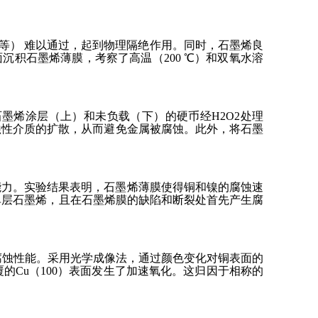
子等） 难以通过，起到物理隔绝作用。同时，石墨烯良
沉积石墨烯薄膜，考察了高温（200 ℃）和双氧水溶
墨烯涂层（上）和未负载（下）的硬币经H2O2处理
腐蚀性介质的扩散，从而避免金属被腐蚀。此外，将石墨
腐能力。实验结果表明，石墨烯薄膜使得铜和镍的腐蚀速
于单层石墨烯，且在石墨烯膜的缺陷和断裂处首先产生腐
的防腐蚀性能。采用光学成像法，通过颜色变化对铜表面的
覆的Cu（100）表面发生了加速氧化。这归因于相称的