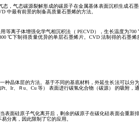
至气态，气态碳源裂解形成的碳原子在金属基体表面沉积生成石
VD 中最有前景的制备高质量石墨烯的方法。
用等离子体增强化学气相沉积法（ PECVD），生长温度为70
源，在300 ℃下制得质量优异的单层石墨烯片。CVD 法制得的
外一种晶体层的方法。基于不同的基底材料，外延生长法可以分
t、Ir、Ｒu、Cu 等） 表面进行碳氢化合物（碳源） 的吸
，当表面硅原子气化离开后，剩余的碳原子在碳化硅表面会重新
底不易分离，因此限制了它的应用。