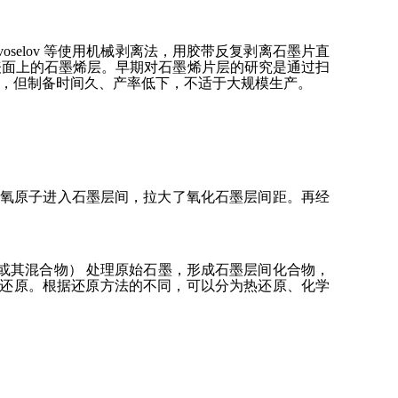
selov 等使用机械剥离法，用胶带反复剥离石墨片直
表面上的石墨烯层。早期对石墨烯片层的研究是通过扫
，但制备时间久、产率低下，不适于大规模生产。
等。氧原子进入石墨层间，拉大了氧化石墨层间距。再经
4、HNO3或其混合物） 处理原始石墨，形成石墨层间化合物，
墨烯还原。根据还原方法的不同，可以分为热还原、化学