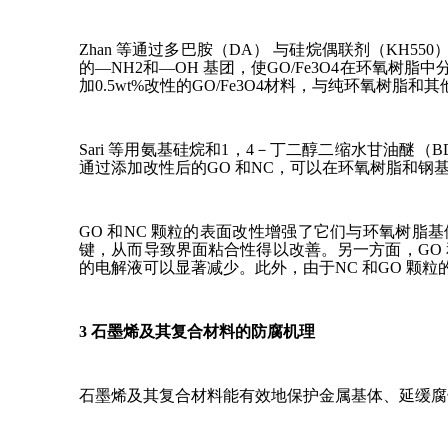
Zhan 等通过多巴胺（DA） 与硅烷偶联剂（KH55
的—NH2和—OH 基团，使GO/Fe3O4在环氧
加0.5wt%改性的GO/Fe3O4材料，与纯环氧树脂
Sari 等用氨基硅烷和1，4－丁二醇二缩水甘油醚
通过添加改性后的GO 和NC，可以在环氧树脂和钢
GO 和NC 颗粒的表面改性增强了它们与环氧树脂
键，从而导致界面粘合性得以改善。另一方面，GO
的电解液可以显著减少。此外，由于NC 和GO 
3 石墨烯及其复合材料的防腐机理
石墨烯及其复合材料能有效地保护金属基体、延缓腐