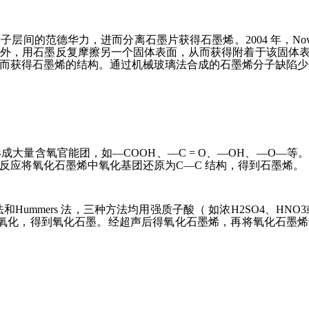
间的范德华力，进而分离石墨片获得石墨烯。2004 年，Novo
此外，用石墨反复摩擦另一个固体表面，从而获得附着于该固体
而获得石墨烯的结构。通过机械玻璃法合成的石墨烯分子缺陷少
大量含氧官能团，如—COOH、—C = O、—OH、—O—
反应将氧化石墨烯中氧化基团还原为C—C 结构，得到石墨烯。
aier 法和Hummers 法，三种方法均用强质子酸（ 如浓H2SO
其进行氧化，得到氧化石墨。经超声后得氧化石墨烯，再将氧化石