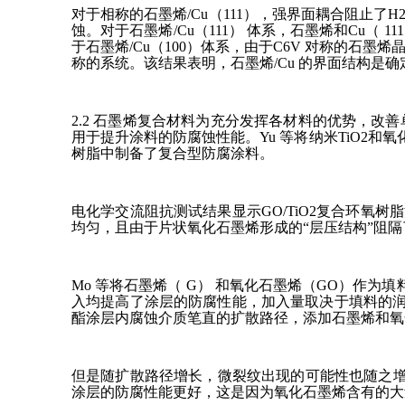
对于相称的石墨烯/Cu（111），强界面耦合阻止了
蚀。对于石墨烯/Cu（111） 体系，石墨烯和Cu（ 
于石墨烯/Cu（100）体系，由于C6V 对称的石墨烯
称的系统。该结果表明，石墨烯/Cu 的界面结构是
2.2 石墨烯复合材料为充分发挥各材料的优势，
用于提升涂料的防腐蚀性能。Yu 等将纳米TiO2和氧化
树脂中制备了复合型防腐涂料。
电化学交流阻抗测试结果显示GO/TiO2复合环氧
均匀，且由于片状氧化石墨烯形成的“层压结构”阻
Mo 等将石墨烯（ G） 和氧化石墨烯（GO）作为
入均提高了涂层的防腐性能，加入量取决于填料的润滑和
酯涂层内腐蚀介质笔直的扩散路径，添加石墨烯和氧
但是随扩散路径增长，微裂纹出现的可能性也随之增
涂层的防腐性能更好，这是因为氧化石墨烯含有的大