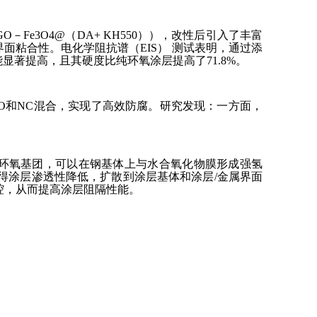
O－Fe3O4@（DA+ KH550）），改性后引入了丰富
界面粘合性。电化学阻抗谱（EIS） 测试表明，通过添
性能显著提高，且其硬度比纯环氧涂层提高了71.8%。
的GO和NC混合，实现了高效防腐。研究发现：一方面，
胺和环氧基团，可以在钢基体上与水合氧化物膜形成强氢
使得涂层渗透性降低，扩散到涂层基体和涂层/金属界面
腔，从而提高涂层阻隔性能。