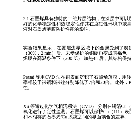
2.1 石墨烯具有独特的二维片层结构，在涂层中可
好的化学稳定性和热稳定性使其在腐蚀性环境中或高温
液对石墨烯薄膜防护性能的影响。
实验结果显示，在覆层边界区域下的金属受到了腐
（30%，2 min）后。未受保护的铜硬币变成暗
烯膜在高温条件下（200 ℃） 加热4h 后，其结
Prasai 等用CVD 法在铜表面沉积了石墨烯
率相较于裸铜和裸镍分别降低了7倍和20倍。此外，
蚀。
Xu 等通过化学气相沉积法（CVD） 分别在铜箔C
氧化进行了定性监测。石墨烯可以保护Cu（111）表
和不相称的石墨烯/Cu 系统之间的界面耦合的差异。