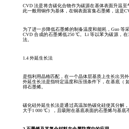
CVD 法是将含碳化合物作为碳源在基体表面升温
此一般用铜作为基体，在铜表面富集石墨烯，这是C
为了进一步降低石墨烯的制备温度和能耗，Guo 等采
CVD 合成的石墨烯低250 ℃。Li 等以苯为碳
法。
1.4 外延生长法
是指利用晶格匹配，在一个晶体层基质上生长出另
外延生长法是指特定温度和压强条件下，在基底（ 如P
得石墨烯。
碳化硅外延生长法是通过高温加热碳化硅使其分解
大于1 000 ℃），且吸附在基底表面的石墨烯与基
2 石墨烯及其复合材料在金属防腐中的应用