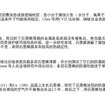
以层层叠加形成致密隔绝层，使小分子腐蚀介质（ 水分子、氯离
条件下均能保持稳定。Chen 等用CVD 法在铜、铜镍合金表面
蚀，而沉积了石墨烯薄膜的金属基底表面没有被氧化。将负载石
褐色，而受保护硬币保持原外观。进一步研究发现，石墨烯屏蔽了
构保持不变，表明石墨烯膜具有较高的热稳定性。
薄膜，用转移法在镍表面负载多层石墨烯薄膜，并分别测试了它们的防
Prasai 等人在这项研究中得出结论：多层石墨烯的防腐性能优
u（111）和Cu（100）晶面上生长石墨烯，研究了石墨烯涂层
面在潮湿的空气中不被氧化长达2.5 年，相比之下，用石墨烯包