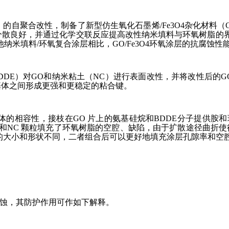
0） 的自聚合改性，制备了新型仿生氧化石墨烯/Fe3O4杂化材料（G
树脂中分散良好，并通过化学交联反应提高改性纳米填料与环氧树脂的
和其他纳米填料/环氧复合涂层相比，GO/Fe3O4环氧涂层的抗腐蚀
（BDDE）对GO和纳米粘土（NC）进行表面改性，并将改性后
基体之间形成更强和更稳定的粘合键。
基体的相容性，接枝在GO 片上的氨基硅烷和BDDE分子提供
 和NC 颗粒填充了环氧树脂的空腔、缺陷，由于扩散途径曲折
颗粒的大小和形状不同，二者组合后可以更好地填充涂层孔隙率和空
蚀，其防护作用可作如下解释。