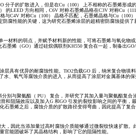
H2O 分子的扩散进入，但是在Cu（100） 上不相称的石墨烯形
111） 的LEED 方向相同，C6V 对称石墨烯晶格在C3V 对称
晶格与C4V 对称Cu（100） 晶格不匹配，石墨烯晶格与Cu（
确定防腐性能的关键，这为研究石墨烯涂层的超精密防腐蚀提供了
改善单一材料的弱点，并赋予材料新的性能，可将石墨烯与氧化物
石墨烯（GO）通过硅烷偶联剂KH550 复合在一起，制备出GO/T
树脂涂层具有优异的耐腐蚀性能。TiO2负载GO 后，纳米复合物
隔了水、氧气等腐蚀介质的进入，从而提高了涂层对金属基体的保
填料分别与聚氨酯（ PU） 复合，并研究了其加入量与聚氨酯复合
阻隔效应以及加入G 和GO 引发的裂纹影响之间的平衡，最佳添
化石墨烯之后，腐蚀介质的扩散路径变得弯曲，因此提高了复合
大，因此当添加量过高时腐蚀介质能够通过微裂纹快速扩散。此
量官能团破坏了其晶格结构，影响了它的阻隔性能。