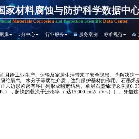
国家材料腐蚀与防护科学数据中
Materials Corrosion
Data Center
tional
and Protection Scientific
据库
分中心
行业服务
服务案例
标准规范
，而且给工业生产、运输及家居生活带来了安全隐患。为解决这
隔绝氧气、水分子等腐蚀介质，达到保护基材的作用。石墨烯是碳
正六边形紧密有序排列形成稳定结构。单层石墨烯理论厚度0. 35 n
0 GPa），超快的载流子迁移率（ 达15 000 cm2/（V·s