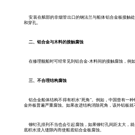
安装在舷部的非烟管出口的钢法兰与船体铝合金板接触处
和穿孔。
二、铝合金与木料的接触腐蚀
在修理舰船时可经常见到铝合金-木料间的接触腐蚀，例如
三、不合理结构腐蚀
铝合金船体结构不得有积水“死角”。例如，中国曾有一种铝
金外板普遍严重腐蚀。如果改进结构消除死角，该外铝板就
铆钉孔排列不当也会引起腐蚀，如果铆钉孔间距太大，就会
底积水浸入缝隙内而使船底铝合金板腐蚀。