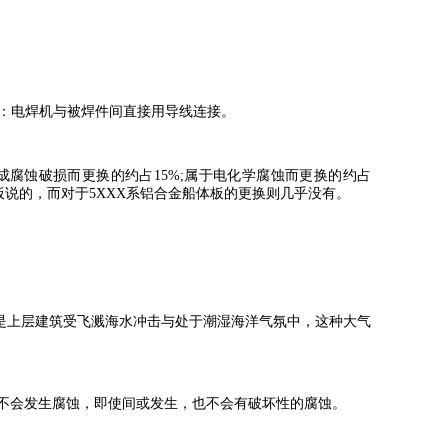
：电焊机与被焊件间直接用导线连接。
成腐蚀破损而更换的约占15%;属于电化学腐蚀而更换的约占
板说的，而对于5XXX系铝合金船体板的更换则几乎没有。
但是上层建筑受飞溅海水冲击与处于潮湿海洋气氛中，这种大气
乎不会发生腐蚀，即使间或发生，也不会有破坏性的腐蚀。