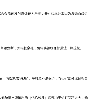
合金船体板的腐蚀较为严重，开孔边缘经常因为腐蚀而裂边
角铝烂断，外铝板穿孔，角铝腐蚀物像甘蔗渣一样疏松。
，两端就成“死角”。平时又不易保养，“死角”部分舷侧铝合
快艇舱壁水密填料函（俗称铁斗）底部由于铆钉间距太大，舱