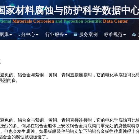
国家材料腐蚀与防护科学数据中
Materials Corrosion
Data Center
tional
and Protection Scientific
据库
分中心
行业服务
服务案例
标准规范
区
避免的。铝合金与紫铜、黄铜、青铜直接连接时，它的电化学腐蚀可比铝
强烈的多。
避免的。铝合金与紫铜、黄铜、青铜直接连接时，它的电化学腐蚀可比铝
强烈的多。例如在铝合金船体上安装铜合金海底阀门罩壳处的腐蚀就特
，但也会发生腐蚀，如果板舾装件的钢支架下的铝合金板往往腐蚀得十
铝合金的腐蚀就极缓慢了。