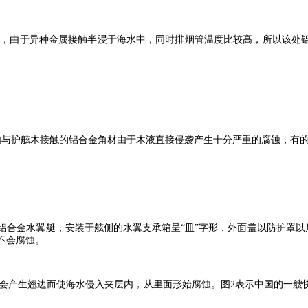
，由于异种金属接触半浸于海水中，同时排烟管温度比较高，所以该处铝
与护舷木接触的铝合金角材由于木液直接侵袭产生十分严重的腐蚀，有的
合金水翼艇，安装于舷侧的水翼支承箱呈“皿”字形，外面盖以防护罩以后
不会腐蚀。
产生翘边而使海水侵入夹层内，从里面形始腐蚀。图2表示中国的一艘