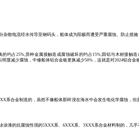
分杂散电流经水传导至钢码头，船体成为阳极而遭受严重腐蚀。防止措施
占25%;异种金属接触造成腐蚀破坏的约占15%;因铝与木材接触造
明显减少腐蚀，中修船体铝合金板更换减少50%，这就是对2024铝合金
XXX系合金制造的，虽然不像船体那样浸在海水中会发生电化学腐蚀，
漆的抗腐蚀性强的5XXX系、6XXX系、3XXX系合金材料制的，几