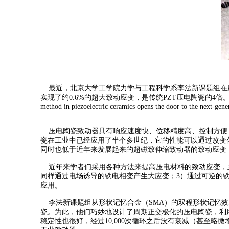
最近，北京大学工学院力学与工程科学系李法新课题组在压
实现了约0.6%的超大致动应变，是传统PZT压电陶瓷的4倍。该工作于201
method in piezoelectric ceramics opens the door to the
压电陶瓷致动器具有响应速度快、位移精度高、控制方便（
瓷在工业中已经应用了半个多世纪，它的性能可以通过改变化
同时也低于近年来发展起来的超磁致伸缩致动器的致动应变（
近年来学者们采用各种方法来提高压电材料的致动应变，主要
同样通过电场诱导的铁电相变产生大应变；3）通过可逆的
应用。
李法新课题组从形状记忆合金（SMA）的双程形状记忆效
瓷。为此，他们巧妙地设计了周期正交极化的压电陶瓷，利用不
稳定性也很好，经过10,000次循环之后没有衰减（甚至