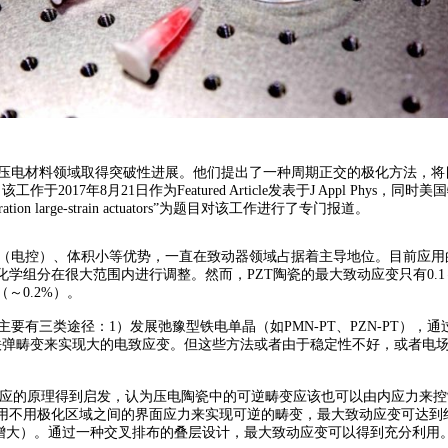
电材料领域取得突破性进展。他们提出了一种周期正交的极化方法，将目
7年8月21日作为Featured Article发表于J Appl Phys，同时美国物理
 next-generation large-strain actuators”为题目对该工作进行了专门报道。
电控）、体积小等优势，一直在致动器领域占据着主导地位。目前应用的压
学组分在很大范围内进行调整。然而，PZT陶瓷的最大致动应变只有0.1
～0.2%）。
有三类途径：1）发展弛豫型铁电单晶（如PMN-PT、PZN-PT），
铁弹畴变来实现大的电致应变。但这些方法或者由于稳定性不好，或者电
应的原理得到启发，认为压电陶瓷中的可逆畴变应该也可以由内应力来控制
用极化区域之间的界面应力来实现可逆的畴变，最大致动应变可达到约0.6%
略微增大）。通过一种交叉排布的叠层设计，最大致动应变可以得到充分利