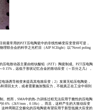
前最常用的PZT压电陶瓷中的非线性畴变应变变得可逆，
联合会的科学之光栏目（AIP SCIlight）以“Novel poling
电致动器主要由锆钛酸铅（PZT）陶瓷制成。PZT压电陶
～0.15%，远低于形状记忆合金的致动应变（～百分之几），
通过电场诱导相变来提高其电致应变；2）发展无铅压电陶瓷，
场和滞回太大，或者需要施加预应力，不能真正在工业中得到
。然而，SMA中的热-力训练过程无法应用于脆性的压电陶
（2kV/mm，0.1Hz）。而且，这样产生的大致动应变
用。这种周期正交极化的压电陶瓷有望应用于新型低频大应变的