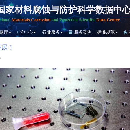
国家材料腐蚀与防护科学数据中
Materials Corrosion
Data Center
tional
and Protection Scientific
据库
分中心
行业服务
服务案例
标准规范
进展！
学