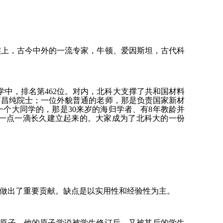
实上，古今中外的一流专家，牛顿、爱因斯坦，古代科
大学中，排名第462位。对内，北科大支撑了共和国材料
葛昌纯院士；一位外貌普通的老师，那是负责国家新材
个大同学的，那是30来岁的海归学者、有8年教龄并
一点一滴长久建立起来的。大家成为了北科大的一份
做出了重要贡献。缺点是以实用性和经验性为主。
是原子。他的原子学说被学生修订后，又被其后的学生