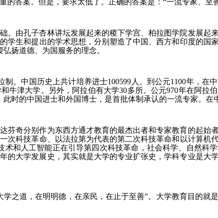
重的答案。但是，要求太低了。正确的答案是：“一流专家、至善
的基础。由孔子杏林讲坛发展起来的稷下学宫、柏拉图学院发展起
养的学生和提出的学术思想，分别塑造了中国、西方和印度的国
授弘扬道德、为国服务的理念。
制。中国历史上共计培养进士100599人。到公元1100年，在
学和牛津大学。另外，阿拉伯有大学30多所。公元970年在阿
。此时的中国进士和外国博士，是首批体制承认的一流专家。在
发明家达芬奇分别作为东西方通才教育的最杰出者和专家教育的起
第一次科技革命、以法拉第为代表的第二次科技革命和以计算机
大数据技术和人工智能正在引导第四次科技革命，社会科学、自然
00年的大学发展史，其实就是大学的专业扩张史，学科专业是大
：“大学之道，在明明德，在亲民，在止于至善”。大学教育目的