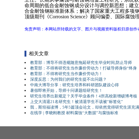
命周期的低合金耐蚀钢成分设计与调控新思想；建
合金耐蚀钢标准新体系；解决了国家重大工程多项
顶级期刊《Corrosion Science》顾问编委、国际腐
免责声明：本网站所转载的文字、图片与视频资料版权归原创作
相关文章
教育部：博导不得违规随意拖延研究生毕业时间,防止导师
教育部：不得将研究生当作廉价劳动力！打破导师身份“终身
教育部：不得将研究生当作廉价劳动力！
深度反思：为何我们的研究生提不出问题？
中南大博导分享：研究生培养和科研团队建设心得
暑假即将开始，导师十问课题组研究生！
研究生培养出新规定？关乎毕业条件！4所高校新增硕博考核
上交大清退21名研究生！被清退学生不该被“标签化”
我，斯坦福读博，5年5篇顶会论文，却依然觉得研究生涯充
在线学 | 李晓刚教授 材料腐蚀“大数据”与腐蚀标准