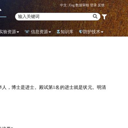
中文 |
Eng
数据审核
登录
反馈
心
实验资源
信息资源
知识库
防护技术
举人，博士是进士。殿试第1名的进士就是状元。明清