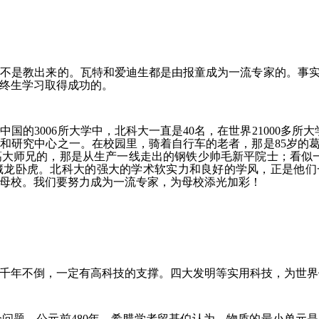
就不是教出来的。瓦特和爱迪生都是由报童成为一流专家的。事
终生学习取得成功的。
的3006所大学中，北科大一直是40名，在世界21000多所
和研究中心之一。在校园里，骑着自行车的老者，那是85岁的
大师兄的，那是从生产一线走出的钢铁少帅毛新平院士；看似一
藏龙卧虎。北科大的强大的学术软实力和良好的学风，正是他们
母校。我们要努力成为一流专家，为母校添光加彩！
千年不倒，一定有高科技的支撑。四大发明等实用科技，为世界
问题，公元前480年，希腊学者留基伯认为，物质的最小单元