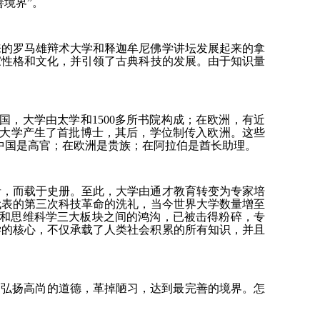
境界”。
来的罗马雄辩术大学和释迦牟尼佛学讲坛发展起来的拿
家性格和文化，并引领了古典科技的发展。由于知识量
中国，大学由太学和1500多所书院构成；在欧洲，有近
拉伯大学产生了首批博士，其后，学位制传入欧洲。这些
中国是高官；在欧洲是贵族；在阿拉伯是酋长助理。
始者，而载于史册。至此，大学由通才教育转变为专家培
代表的第三次科技革命的洗礼，当今世界大学数量增至
科学和思维科学三大板块之间的鸿沟，已被击得粉碎，专
学的核心，不仅承载了人类社会积累的所有知识，并且
就是弘扬高尚的道德，革掉陋习，达到最完善的境界。怎