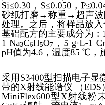
Si≤0.30，S≤0.050
砂纸打磨→称重→超声波
处理。之后，将样品放入化
基础配方的主要成分为：10 g
1 Na
C
H
O
，5 g·L-1
Cr
3
6
5
7
pH值为4.6，温度85 ℃，
采用S3400型扫描电子
带的X射线能谱仪 （ED
MiniFlex600型X