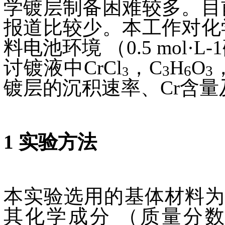
学镀层制备困难较多。目前
报道比较少。本工作对化学
料电池环境 （0.5 mol
讨镀液中
CrCl
，C
H
O
3
6
3
3
镀层的沉积速率、Cr含
1 实验方法
本实验选用的基体材料为Q235
其化学成分 （质量分数，%） 