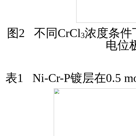
图2 不同
CrCl
浓度条件下N
3
电位
表1 Ni-Cr-P镀层在0.