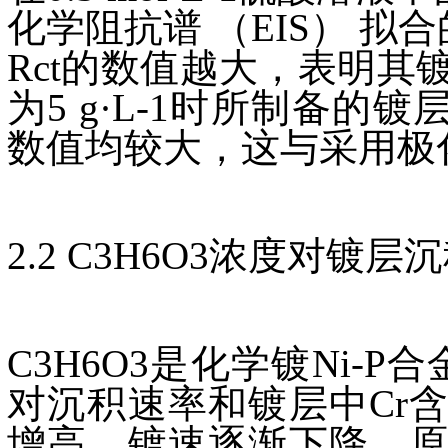
化学阻抗谱 （EIS） 拟合
Rct的数值越大，表明其
为5 g·L-1时所制备的镀层的R
数值均较大，这与采用极
2.2 C3H6O3浓度对
C3H6O3是化学镀Ni-
对沉积速率和镀层中Cr含
增高，镀速逐渐下降，原