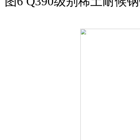
图6 Q390级别稀土耐