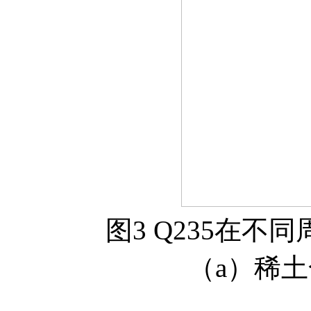
图3 Q235在
（a）稀