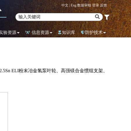
中文 |
Eng
数据审核
登录
反馈
心
实验资源
信息资源
知识库
防护技术
.5Sn ELI粉末冶金氢泵叶轮、高强镁合金惯组支架、