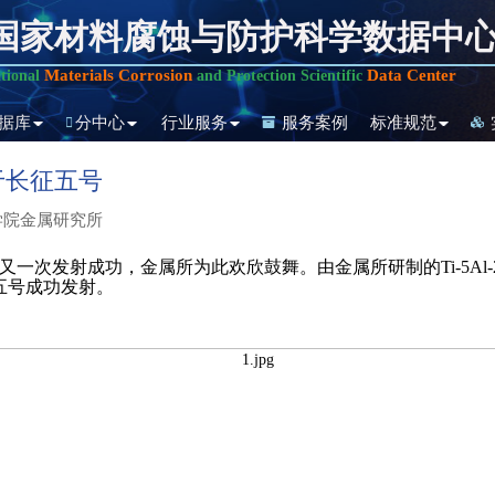
国家材料腐蚀与防护科学数据中
Materials Corrosion
Data Center
tional
and Protection Scientific
据库
分中心
行业服务
服务案例
标准规范
于长征五号
学院金属研究所
一次发射成功，金属所为此欢欣鼓舞。由金属所研制的Ti-5Al-2
征五号成功发射。